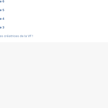
e 6
e 5
e 4
e 3
s créatrices de la VF !
e 2
e 1
e Mektoub My Love arrive enfin ! Rencontre avec Shaïn Boumedine et Sal
i : après Toni en famille
elle réalise le bouleversant Dites lui que je l'aime
ais ! Rencontre autour de Vie privée de Rebecca Zlotowski
 de Marguerite, Grave... Rencontre avec Ella Rumpf
 Les Rêveurs, un film intime sur la santé mentale