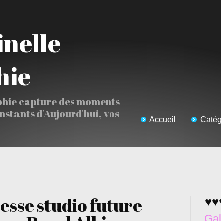
hie
phie capture des moments
Instants d'Aujourd'hui, vos
Accueil
Catég
esse studio future
♥♥
Gal