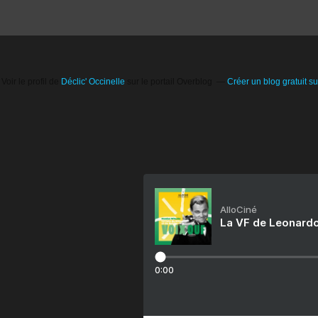
Voir le profil de
Déclic' Occinelle
sur le portail Overblog
Créer un blog gratuit s
AlloCiné
La VF de Leonardo
0:00