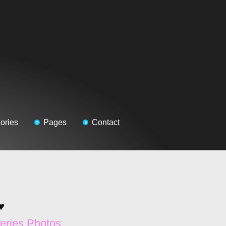
ories
Pages
Contact
♥
eries Photos