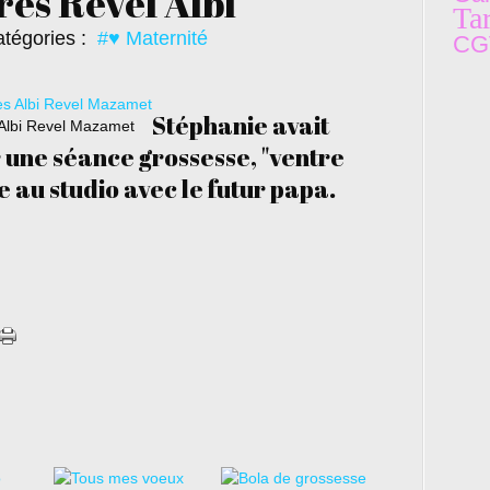
es Revel Albi
Tar
tégories :
#♥ Maternité
C
G
Stéphanie avait
 Albi Revel Mazamet
 une séance grossesse, "ventre
e au studio avec le futur papa.