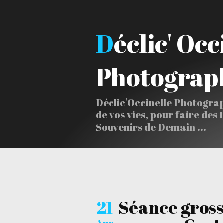
Déclic' Occinelle
Photograp
Déclic'Occinelle Photogra
de vos vies, pour faire des 
Souvenirs de Demain ...
21
Séance gross
Apr