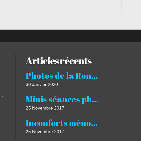
Articles récents
Photos de la Ronde Givrée 2020
30 Janvier 2020
i,
Minis séances photos Noël studio 2017 Castres Albi Revel
25 Novembre 2017
Inconforts ménopause bouffées de chaleur à Castres Luxothérapie Luxopuncture
25 Novembre 2017