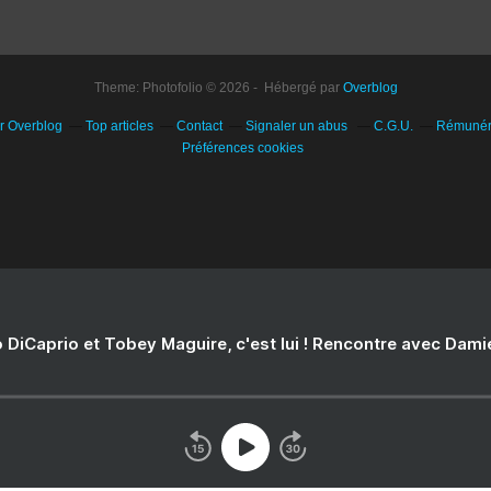
Theme: Photofolio © 2026 - Hébergé par
Overblog
ur Overblog
Top articles
Contact
Signaler un abus
C.G.U.
Rémunéra
Préférences cookies
 DiCaprio et Tobey Maguire, c'est lui ! Rencontre avec Dam