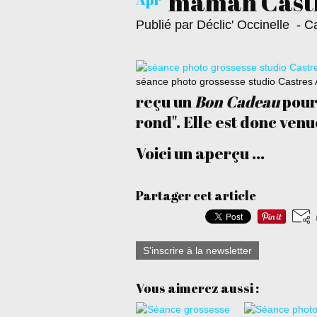
maman Castr
Publié par Déclic' Occinelle
- Ca
séance photo grossesse studio Castres
reçu un
Bon Cadeau
pour
rond". Elle est donc venu
Voici un aperçu ...
Partager cet article
S'inscrire à la newsletter
Vous aimerez aussi :