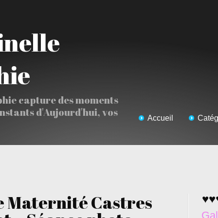
hie
phie capture des moments
Instants d'Aujourd'hui, vos
Accueil
Catég
 Maternité Castres
♥♥
Gal