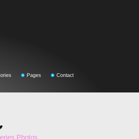
ories
Pages
Contact
♥
eries Photos