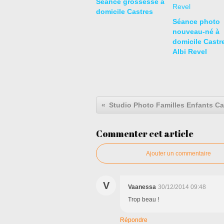
Séance grossesse à
domicile Castres
Séance photo
nouveau-né à
domicile Castr
Albi Revel
Commenter cet article
Ajouter un commentaire
V
Vaanessa
30/12/2014 09:48
Trop beau !
Répondre