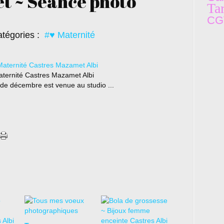
t ~ Séance photo
Tar
C
G
tégories :
#♥ Maternité
ternité Castres Mazamet Albi
de décembre est venue au studio ...