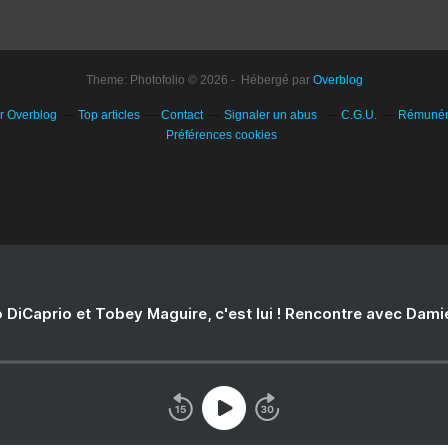
Theme: Photofolio © 2026 - Hébergé par
Overblog
ur Overblog
Top articles
Contact
Signaler un abus
C.G.U.
Rémunéra
Préférences cookies
 DiCaprio et Tobey Maguire, c'est lui ! Rencontre avec Dam