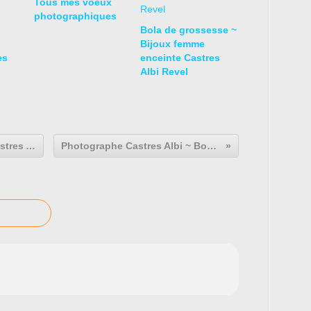
Tous mes voeux
photographiques
Bola de grossesse ~
Bijoux femme
es
enceinte Castres
Albi Revel
Studio Photo Familles Enfants Castres Albi Revel Mazamet
Photographe Castres Albi ~ Bonne Année 2015 !