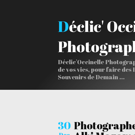
Déclic' Occinelle
Photograp
Déclic'Occinelle Photogra
de vos vies, pour faire des 
Souvenirs de Demain ...
30
Photographe
Dec