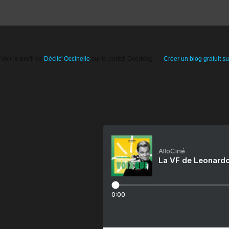
Voir le profil de
Déclic' Occinelle
sur le portail Overblog
Créer un blog gratuit s
AlloCiné
La VF de Leonardo
0:00